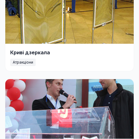
Криві дзеркала
Атракціони