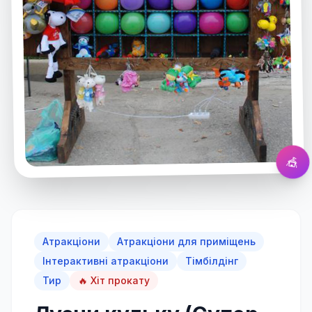
Лусни кульку (Супер Дартс)
Натисніть для збільшення
🎪
Атракціони
Атракціони для приміщень
Інтерактивні атракціони
Тімбілдінг
Тир
🔥 Хіт прокату