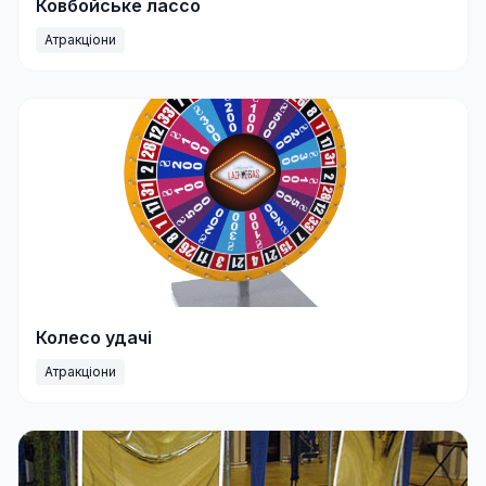
Ковбойське лассо
Атракціони
Колесо удачі
Атракціони