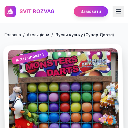
🎪
SVIT ROZVAG
Замовити
Головна
/
Атракціони
/
Лусни кульку (Супер Дартс)
🔥 Хіт прокату