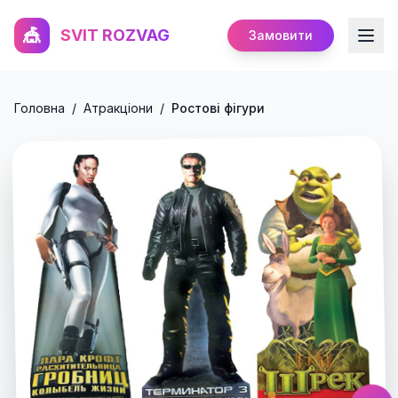
🎪
SVIT ROZVAG
Замовити
Головна
/
Атракціони
/
Ростові фігури
Ростові фігури
Натисніть для збільшення