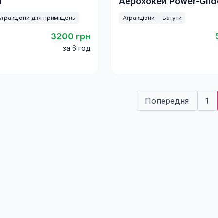
л
Аерохокей Power-Glid
Атракціони для приміщень
Атракціони
Батути
3200 грн
за 6 год
Попередня
1