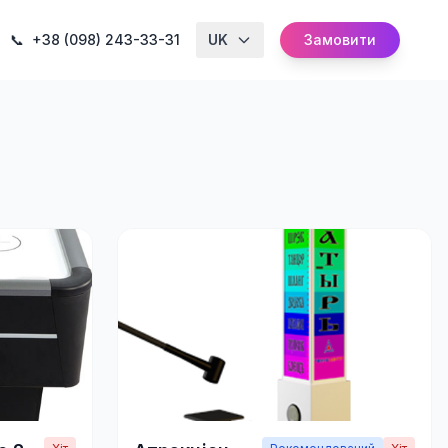
📞
+38 (098) 243-33-31
UK
Замовити