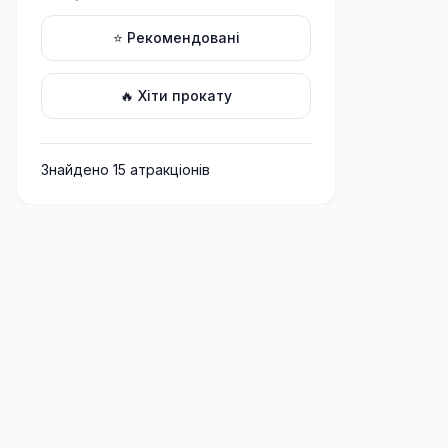
⭐ Рекомендовані
🔥 Хіти прокату
Знайдено
15
атракціон
ів