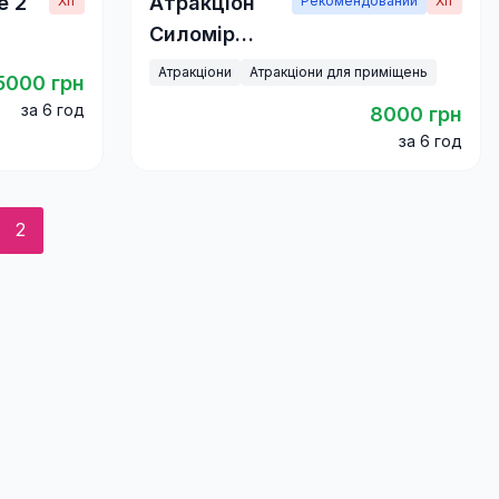
e 2
Атракціон
Хіт
Рекомендований
Хіт
Силомір
молотобоєць
Атракціони
Атракціони для приміщень
5000 грн
за 6 год
8000 грн
за 6 год
2