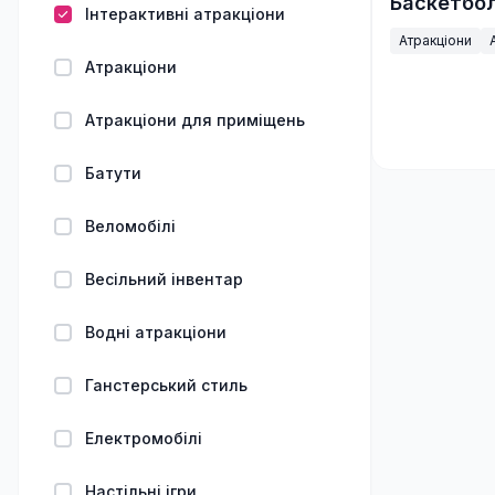
Баскетбо
Інтерактивні атракціони
Атракціони
Атракціони
Атракціони для приміщень
Батути
Веломобілі
Весільний інвентар
Водні атракціони
Ганстерський стиль
Електромобілі
Настільні ігри