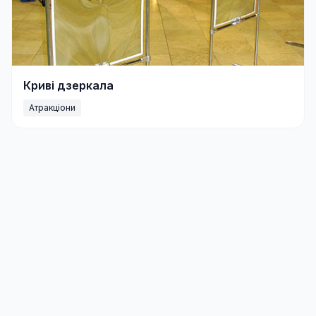
Криві дзеркала
Атракціони