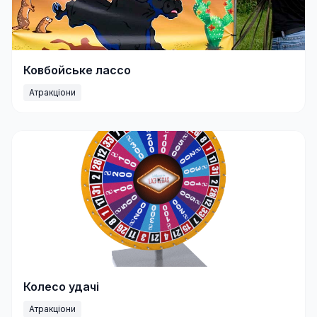
Ковбойське лассо
Атракціони
Колесо удачі
Атракціони