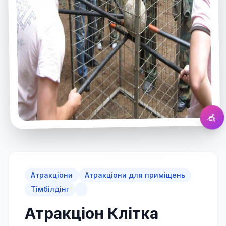
Атракціон Клітка
Натисніть для збільшення
🎪
Атракціони
Атракціони для приміщень
Тімбілдінг
Атракціон Клітка