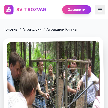
🎪
SVIT ROZVAG
Замовити
Головна
/
Атракціони
/
Атракціон Клітка