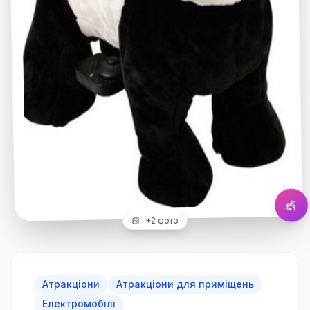
Дитячий зоомобіль
Натисніть для збільшення
🎪
+
2
фото
Атракціони
Атракціони для приміщень
Електромобілі