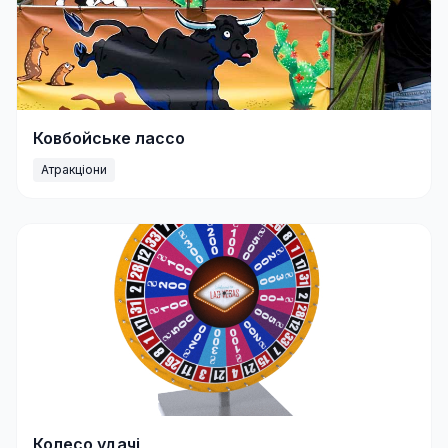
Ковбойське лассо
Атракціони
Колесо удачі