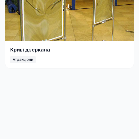
Криві дзеркала
Атракціони