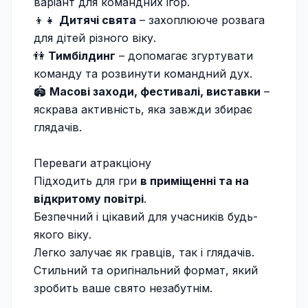
варіант для командних ігор.
👦👧
Дитячі свята
– захоплююче розвага
для дітей різного віку.
👫
Тимбілдинг
– допомагає згуртувати
команду та розвинути командний дух.
🏟
Масові заходи, фестивалі, виставки
–
яскрава активність, яка завжди збирає
глядачів.
Переваги атракціону
Підходить для гри
в приміщенні та на
відкритому повітрі
.
Безпечний і цікавий для учасників будь-
якого віку.
Легко залучає як гравців, так і глядачів.
Стильний та оригінальний формат, який
зробить ваше свято незабутнім.