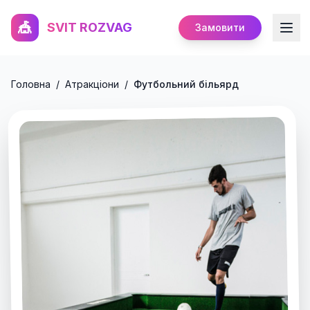
🎪
SVIT ROZVAG
Замовити
Головна
/
Атракціони
/
Футбольний більярд