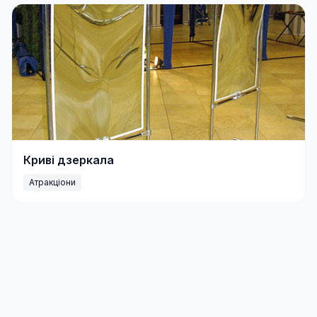
Криві дзеркала
Атракціони