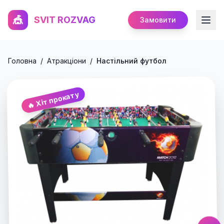
🎪
SVIT ROZVAG
Замовити
Головна
/
Атракціони
/
Настільний футбол
🔥 Хіт прокату
Настільний футбол
Натисніть для збільшення