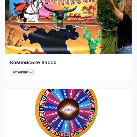
Ковбойське лассо
Атракціони