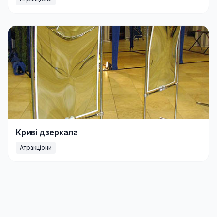
Криві дзеркала
Атракціони