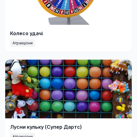
Колесо удачі
Атракціони
Лусни кульку (Супер Дартс)
Атракціони