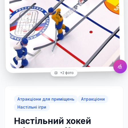
Настільний хокей Stiga Play Off
Натисніть для збільшення
🎪
+
2
фото
Атракціони для приміщень
Атракціони
Настільні ігри
Настільний хокей