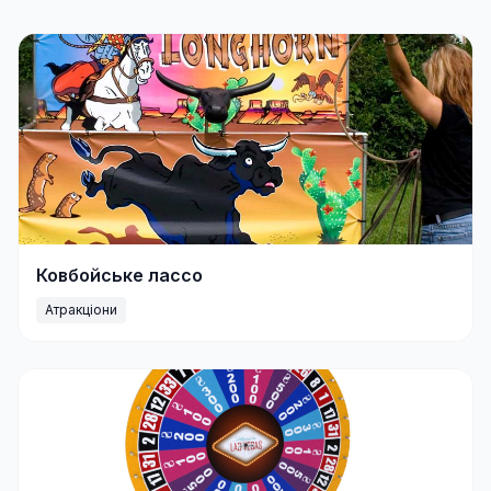
Ковбойське лассо
Атракціони