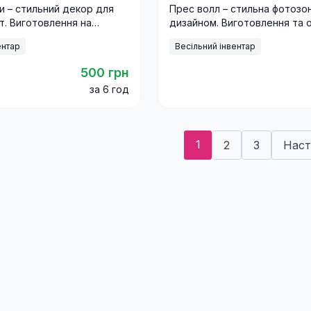
ри – стильний декор для
Прес волл – стильна фотозо
ят. Виготовлення на
дизайном. Виготовлення та 
а оренда з доставкою по
свят, корпоративів і виставо
ентар
Весільний інвентар
доставкою по Україні.
500 грн
за 6 год
1
2
3
Наст