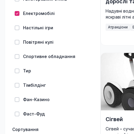
дорослі т
Надувні водні
Електромобілі
яскраві літні
дорослих. Іде
Атракціони
Настільні ігри
фестивалів і 
Повітряні кулі
Спортивне обладнання
Тир
Тімбілдінг
Фан-Казино
Фаст-Фуд
Сігвей
Сігвей – суч
Сортування