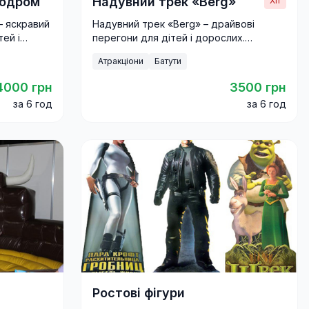
лодром
Надувний трек «Berg»
Хіт
– яскравий
Надувний трек «Berg» – драйвові
тей і
перегони для дітей і дорослих.
ля свят,
Яскравий атракціон для свят,
Атракціони
Батути
фестивалів і корпоративів.
4000 грн
3500 грн
за 6 год
за 6 год
Ростові фігури