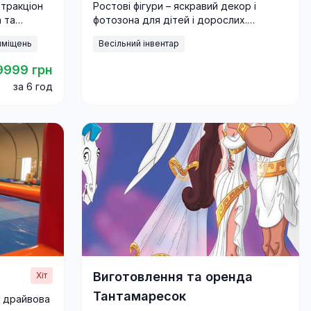
атракціон
Ростові фігури – яскравий декор і
 та
фотозона для дітей і дорослих.
фестивалів
Ідеальне рішення для свят,
иміщень
Весільний інвентар
корпоративів та фестивалів.
9999 грн
за 6 год
Виготовлення та оренда
Хіт
Тантамаресок
а драйвова