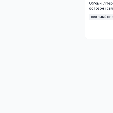
Об’ємні літе
фотозон і св
замовлення т
Весільний інв
Україні.