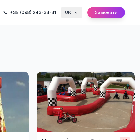
📞
+38 (098) 243-33-31
UK
Замовити