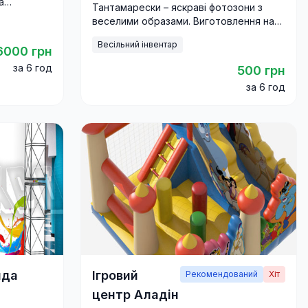
а
Тантамарески – яскраві фотозони з
і дорослих
веселими образами. Виготовлення на
замовлення та оренда з доставкою по
Весільний інвентар
Україні.
6000 грн
за 6 год
500 грн
за 6 год
нда
Ігровий
Рекомендований
Хіт
центр Аладін