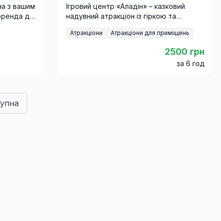
на з вашим
Ігровий центр «Аладін» – казковий
оренда для
надувний атракціон із гіркою та
к з
батутом, що подарує дітям море
Атракціони
Атракціони для приміщень
драйву й веселощів.
2500 грн
за 6 год
упна