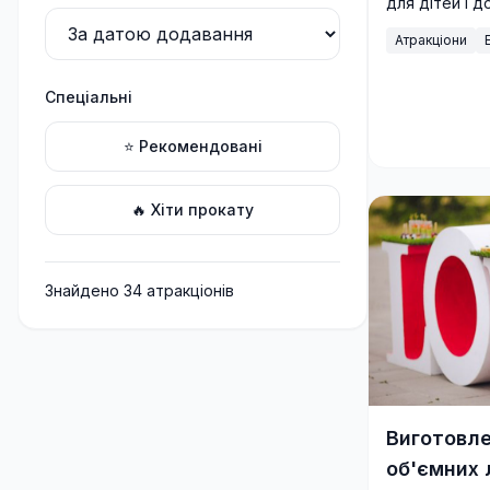
для дітей і д
підходить для
Атракціони
корпоративни
Спеціальні
⭐ Рекомендовані
🔥 Хіти прокату
Знайдено
34
атракціон
ів
Виготовле
об'ємних 