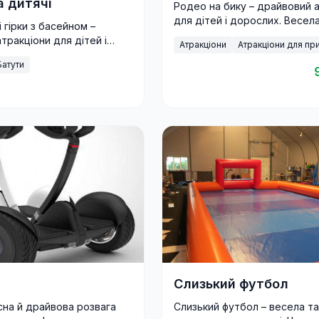
а дитячі
Родео на бику – драйвовий 
для дітей і дорослих. Весела
 гірки з басейном –
безпечна розвага для свят, 
 атракціони для дітей і
Атракціони
Атракціони для пр
і корпоративів.
альні для свят,
Батути
відпочинку на природі.
Слизький футбол
асна й драйвова розвага
Слизький футбол – весела т