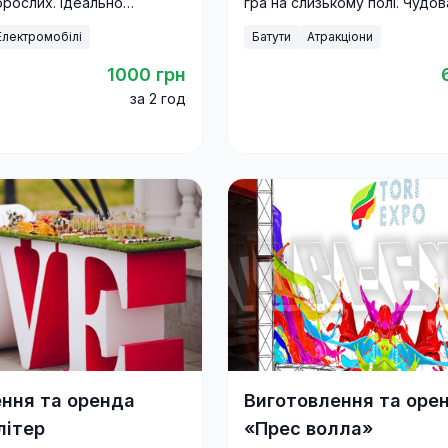
орослих. Ідеально
гра на слизькому полі. Чудов
 свят, фестивалів і
командна розвага для дітей 
Електромобілі
Батути
Атракціони
х заходів.
на будь-яке свято.
1000 грн
за 2 год
ння та оренда
Виготовлення та оре
літер
«Прес волла»