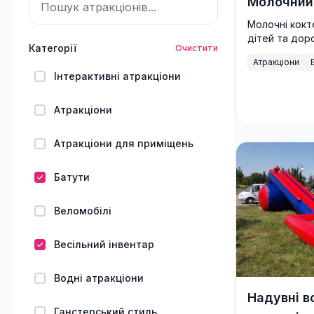
Молочний
Молочні кокт
дітей та доро
Категорії
Очистити
святковий на
Атракціони
заході.
Інтерактивні атракціони
Атракціони
Атракціони для приміщень
Батути
Веломобілі
Весільний інвентар
Водні атракціони
Надувні во
Ганстерський стиль