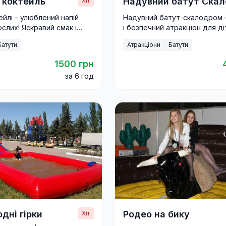
 коктейль
Надувний батут Ска
Хіт
ейлі – улюблений напій
Надувний батут-скалодром 
слих! Яскравий смак і
і безпечний атракціон для ді
стрій на будь-якому
дорослих. Активна розвага д
Батути
Атракціони
Батути
фестивалів і корпоративів.
1500 грн
за 6 год
дні гірки
Родео на бику
Хіт