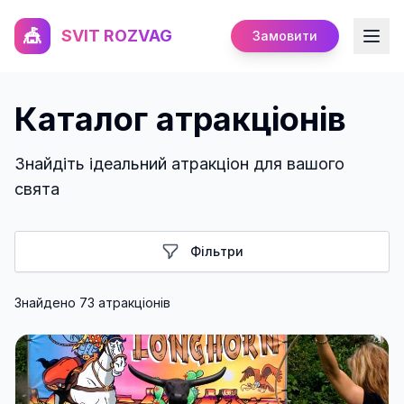
🎪
SVIT ROZVAG
Замовити
Каталог атракціонів
Знайдіть ідеальний атракціон для вашого
свята
Фільтри
Знайдено
73
атракціон
ів