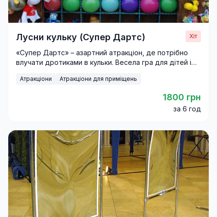
Лусни кульку (Супер Дартс)
Хіт
«Супер Дартс» – азартний атракціон, де потрібно
влучати дротиками в кульки. Весела гра для дітей і
дорослих на будь-якому святі.
Атракціони
Атракціони для приміщень
1800 грн
за 6 год