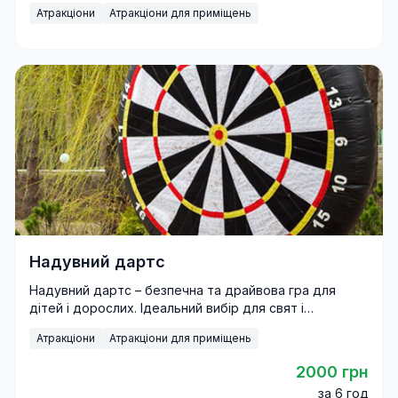
Атракціони
Атракціони для приміщень
Надувний дартс
Надувний дартс – безпечна та драйвова гра для
дітей і дорослих. Ідеальний вибір для свят і
фестивалів.
Атракціони
Атракціони для приміщень
2000 грн
за 6 год