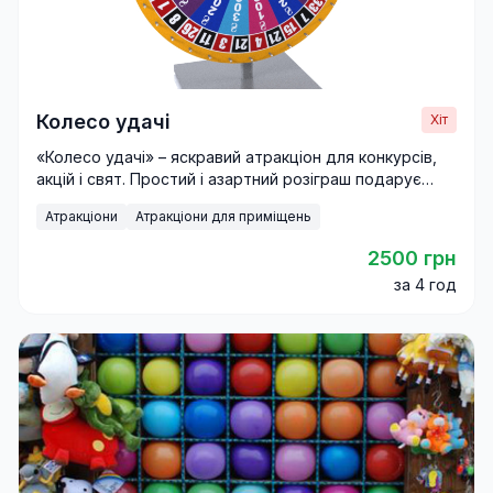
Колесо удачі
Хіт
«Колесо удачі» – яскравий атракціон для конкурсів,
акцій і свят. Простий і азартний розіграш подарує
гостям незабутні емоції.
Атракціони
Атракціони для приміщень
2500 грн
за 4 год