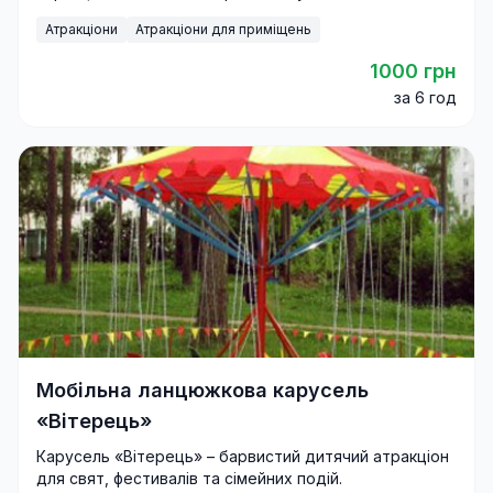
до свят і фестивалів.
Атракціони
Атракціони для приміщень
1000 грн
за 6 год
Мобільна ланцюжкова карусель
«Вітерець»
Карусель «Вітерець» – барвистий дитячий атракціон
для свят, фестивалів та сімейних подій.