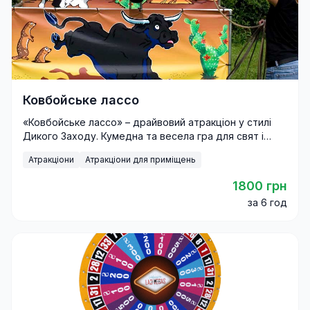
Ковбойське лассо
«Ковбойське лассо» – драйвовий атракціон у стилі
Дикого Заходу. Кумедна та весела гра для свят і
фестивалів.
Атракціони
Атракціони для приміщень
1800 грн
за 6 год