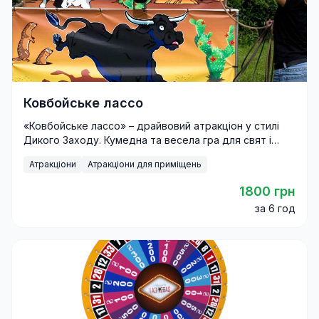
Ковбойське лассо
«Ковбойське лассо» – драйвовий атракціон у стилі
Дикого Заходу. Кумедна та весела гра для свят і
фестивалів.
Атракціони
Атракціони для приміщень
1800 грн
за 6 год