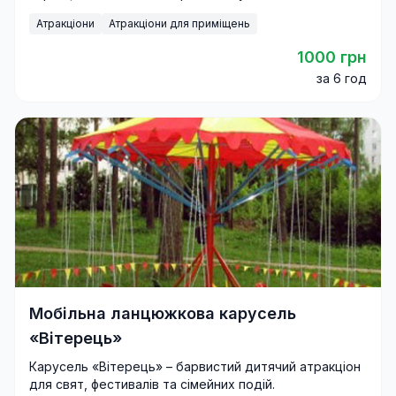
до свят і фестивалів.
Атракціони
Атракціони для приміщень
1000 грн
за 6 год
Мобільна ланцюжкова карусель
«Вітерець»
Карусель «Вітерець» – барвистий дитячий атракціон
для свят, фестивалів та сімейних подій.