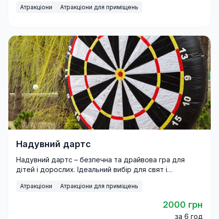
Атракціони
Атракціони для приміщень
Надувний дартс
Надувний дартс – безпечна та драйвова гра для
дітей і дорослих. Ідеальний вибір для свят і
фестивалів.
Атракціони
Атракціони для приміщень
2000 грн
за 6 год