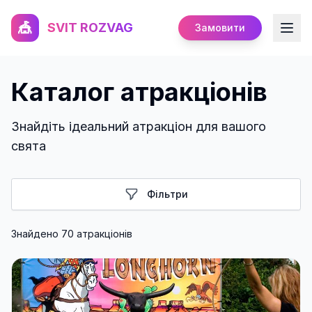
🎪
SVIT ROZVAG
Замовити
Каталог атракціонів
Знайдіть ідеальний атракціон для вашого
свята
Фільтри
Знайдено
70
атракціон
ів