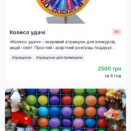
Колесо удачі
Хіт
«Колесо удачі» – яскравий атракціон для конкурсів,
акцій і свят. Простий і азартний розіграш подарує
гостям незабутні емоції.
Атракціони
Атракціони для приміщень
2500 грн
за 4 год