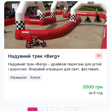
Надувний трек «Berg»
Хіт
Надувний трек «Berg» – драйвові перегони для дітей
і дорослих. Яскравий атракціон для свят, фестивалів і
корпоративів.
Атракціони
Батути
3500 грн
за 6 год