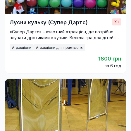
Лусни кульку (Супер Дартс)
Хіт
«Супер Дартс» – азартний атракціон, де потрібно
влучати дротиками в кульки. Весела гра для дітей і
дорослих на будь-якому святі.
Атракціони
Атракціони для приміщень
1800 грн
за 6 год