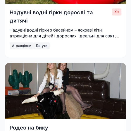
Надувні водні гірки дорослі та
Хіт
дитячі
Надувні водні гірки з басейном – яскраві літні
атракціони для дітей і дорослих. Ідеальні для свят,
фестивалів і відпочинку на природі.
Атракціони
Батути
Родео на бику