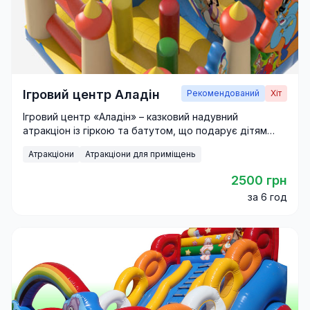
Ігровий центр Аладін
Рекомендований
Хіт
Ігровий центр «Аладін» – казковий надувний
атракціон із гіркою та батутом, що подарує дітям
море драйву й веселощів.
Атракціони
Атракціони для приміщень
2500 грн
за 6 год