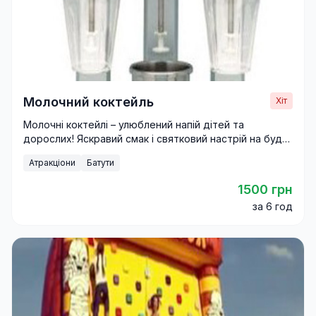
Молочний коктейль
Хіт
Молочні коктейлі – улюблений напій дітей та
дорослих! Яскравий смак і святковий настрій на будь-
якому заході.
Атракціони
Батути
1500 грн
за 6 год