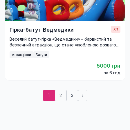
Гірка-батут Ведмедики
Хіт
Веселий батут-гірка «Ведмедики» – барвистий та
безпечний атракціон, що стане улюбленою розвагою
дітей на святі.
Атракціони
Батути
5000 грн
за 6 год
1
2
3
›