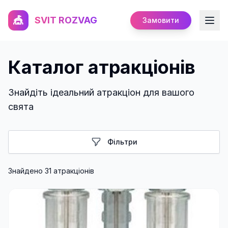
🎪
SVIT ROZVAG
Замовити
Каталог атракціонів
Знайдіть ідеальний атракціон для вашого
свята
Фільтри
Знайдено
31
атракціон
ів