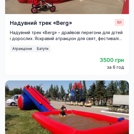
Надувний трек «Berg»
Хіт
Надувний трек «Berg» – драйвові перегони для дітей
і дорослих. Яскравий атракціон для свят, фестивалів і
корпоративів.
Атракціони
Батути
3500 грн
за 6 год