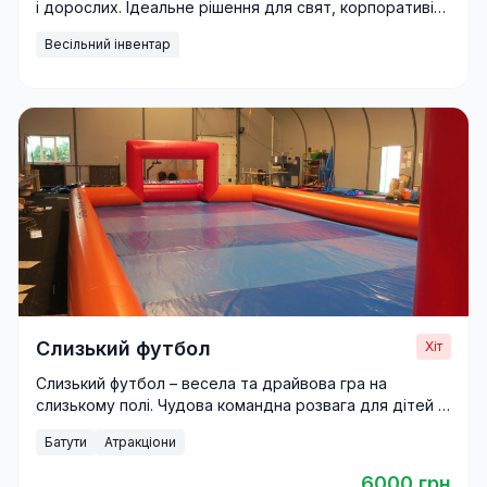
і дорослих. Ідеальне рішення для свят, корпоративів
та фестивалів.
Весільний інвентар
Слизький футбол
Хіт
Слизький футбол – весела та драйвова гра на
слизькому полі. Чудова командна розвага для дітей і
дорослих на будь-яке свято.
Батути
Атракціони
6000 грн