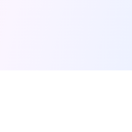
SVIT ROZVAG
🎪
Атракціони для свят
Професійна оренда атракціонів та організація свят по всій
Україні. Створюємо незабутні спогади для вашої родини
та друзів.