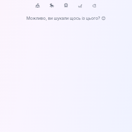
🎨
🎡
🎠
🎪
🎢
Можливо, ви шукали щось із цього? 😊