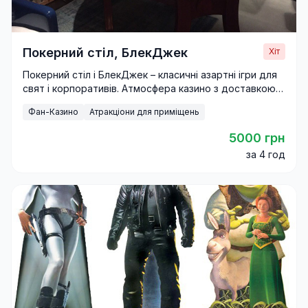
Покерний стіл, БлекДжек
Хіт
Покерний стіл і БлекДжек – класичні азартні ігри для
свят і корпоративів. Атмосфера казино з доставкою
та професійним круп’є.
Фан-Казино
Атракціони для приміщень
5000 грн
за 4 год