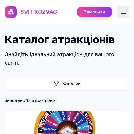
🎪
SVIT ROZVAG
Замовити
Каталог атракціонів
Знайдіть ідеальний атракціон для вашого
свята
Фільтри
Знайдено
17
атракціон
ів