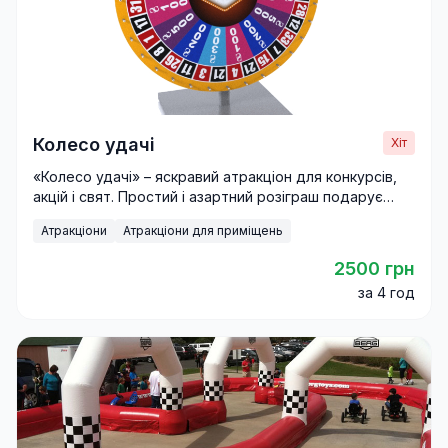
Колесо удачі
Хіт
«Колесо удачі» – яскравий атракціон для конкурсів,
акцій і свят. Простий і азартний розіграш подарує
гостям незабутні емоції.
Атракціони
Атракціони для приміщень
2500 грн
за 4 год