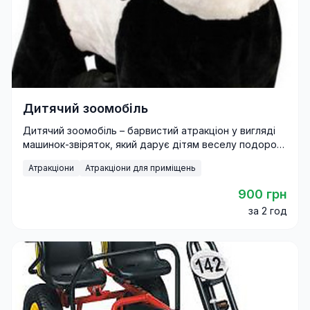
Дитячий зоомобіль
Дитячий зоомобіль – барвистий атракціон у вигляді
машинок-звіряток, який дарує дітям веселу подорож
і море позитиву.
Атракціони
Атракціони для приміщень
900 грн
за 2 год