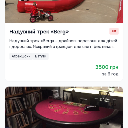
Надувний трек «Berg»
Хіт
Надувний трек «Berg» – драйвові перегони для дітей
і дорослих. Яскравий атракціон для свят, фестивалів і
корпоративів.
Атракціони
Батути
3500 грн
за 6 год