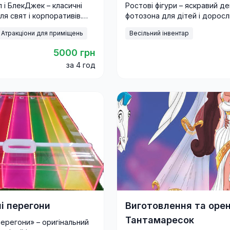
 і БлекДжек – класичні
Ростові фігури – яскравий де
для свят і корпоративів.
фотозона для дітей і доросл
зино з доставкою та
Ідеальне рішення для свят,
Атракціони для приміщень
Весільний інвентар
круп’є.
корпоративів та фестивалів.
5000 грн
за 4 год
і перегони
Виготовлення та оре
Тантамаресок
перегони» – оригінальний