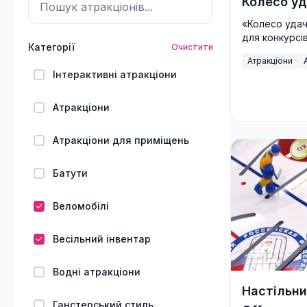
Колесо уд
«Колесо удач
для конкурсів,
Категорії
Очистити
азартний роз
Атракціони
незабутні емо
Інтерактивні атракціони
Атракціони
Атракціони для приміщень
Батути
Веломобілі
Весільний інвентар
Водні атракціони
Настільни
Ганстерський стиль