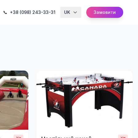
📞
+38 (098) 243-33-31
UK
Замовити