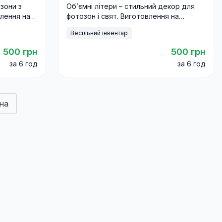
зони з
Об’ємні літери – стильний декор для
лення на
фотозон і свят. Виготовлення на
тавкою по
замовлення та оренда з доставкою по
Весільний інвентар
Україні.
500 грн
500 грн
за 6 год
за 6 год
на