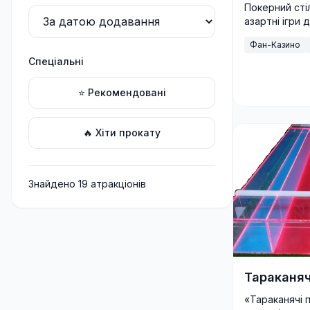
Покерний стіл
азартні ігри 
Атмосфера ка
Фан-Казино
професійним 
Спеціальні
⭐ Рекомендовані
🔥 Хіти прокату
Знайдено
19
атракціон
ів
Тараканяч
«Тараканячі 