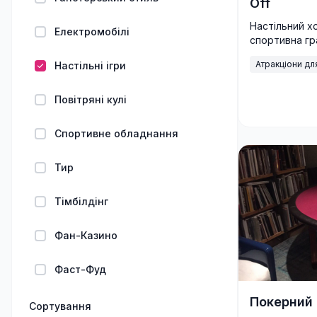
Off
Настільний хо
Електромобілі
спортивна гр
Ідеальний атр
Атракціони дл
Настільні ігри
корпоративів
Україні.
Повітряні кулі
Спортивне обладнання
Тир
Тімбілдінг
Фан-Казино
Фаст-Фуд
Покерний 
Сортування