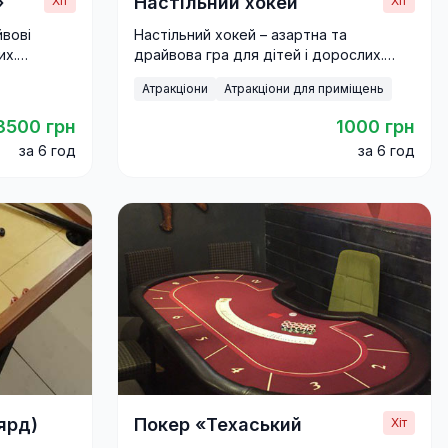
»
Настільний хокей
Хіт
Хіт
йвові
Настільний хокей – азартна та
их.
драйвова гра для дітей і дорослих.
,
Замовляйте для свят і корпоративів з
Атракціони
Атракціони для приміщень
доставкою по Україні.
3500 грн
1000 грн
за 6 год
за 6 год
ярд)
Покер «Техаський
Хіт