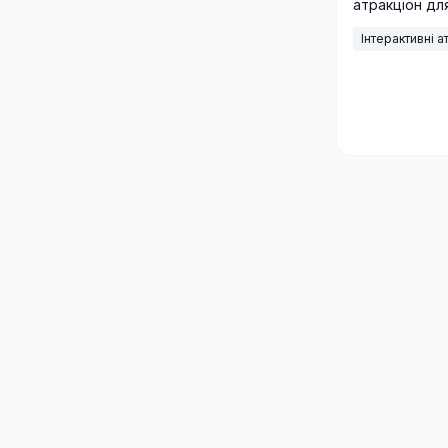
атракціон дл
додає святу 
Інтерактивні а