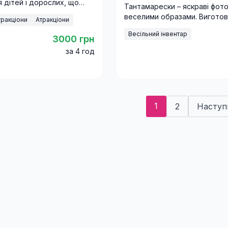
я дітей і дорослих, що
Тантамарески – яскраві фото
азарту, сміху та драйву.
веселими образами. Виготов
тракціони
Атракціони
замовлення та оренда з дос
Весільний інвентар
Україні.
3000 грн
за 4 год
1
2
Наступ