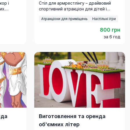
кор і
Стіл для армрестлінгу – драйвовий
их.
спортивний атракціон для дітей і
дорослих. Ідеальний для змагань,
Атракціони для приміщень
Настільні ігри
корпоративів і фестивалів.
800 грн
за 6 год
нда
Виготовлення та оренда
об'ємних літер