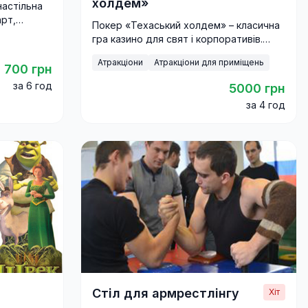
холдем»
настільна
арт,
Покер «Техаський холдем» – класична
ера на
гра казино для свят і корпоративів.
Турніри з професійним столом, картами
Атракціони
Атракціони для приміщень
та круп’є.
700 грн
за 6 год
5000 грн
за 4 год
Стіл для армрестлінгу
Хіт