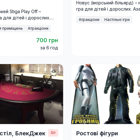
Новус (морський більярд) – 
гра для дітей і дорослих. Аз
кей Stiga Play Off –
стратегія та весела атмосф
а для дітей і дорослих.
Атракціони
Настільні ігри
будь-якому святі.
акціон для свят і
я приміщень
Атракціони
. Оренда по Києву та
700 грн
за 6 год
стіл, БлекДжек
Ростові фігури
Хіт