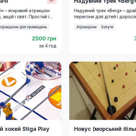
ачі
Надувний трек «Berg
Хіт
і» – яскравий атракціон
Надувний трек «Berg» – дра
 акцій і свят. Простий і
перегони для дітей і доросл
іграш подарує гостям
Яскравий атракціон для свят
Атракціони для приміщень
Атракціони
Батути
ції.
фестивалів і корпоративів.
2500 грн
за 4 год
й хокей Stiga Play
Новус (морський біль