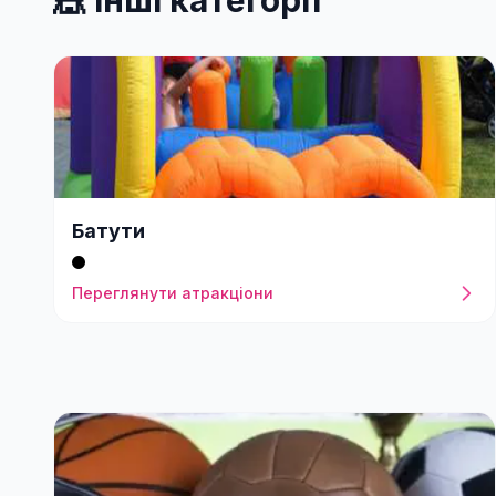
🎪
Інші категорії
Батути
Переглянути атракціони