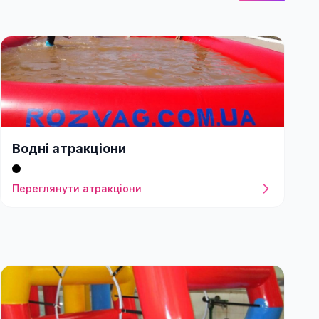
Водні атракціони
Переглянути атракціони