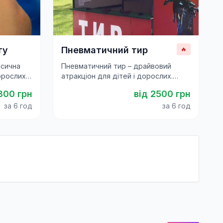
ту
Пневматичний тир
🔥
асична
Пневматичний тир – драйвовий
орослих.
атракціон для дітей і дорослих.
а для
Безпечна стрільба по мішенях для
800
грн
від
2500
грн
ів.
свят, фестивалів і корпоративів.
за 6 год
за 6 год