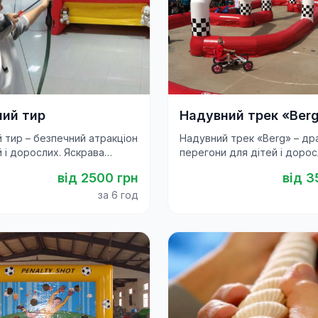
ий тир
Надувний трек «Ber
 тир – безпечний атракціон
Надувний трек «Berg» – др
й і дорослих. Яскрава
перегони для дітей і дорос
ля свят, корпоративів і
Яскравий атракціон для свя
від
2500
грн
від
3
ів.
фестивалів і корпоративів.
за 6 год