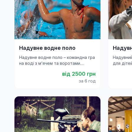
Надувне водне поло
Надувн
Надувне водне поло – командна гра
Надувний
на воді з м’ячем та воротами.
для діте
Ідеально для літніх свят,
розвага д
від
2500
грн
корпоративів і фестивалів.
фестивал
за 6 год