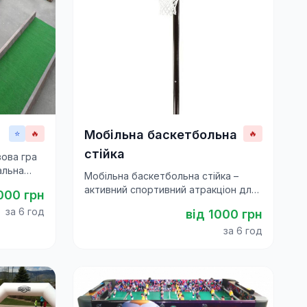
Мобільна баскетбольна
⭐
🔥
🔥
стійка
вова гра
альна
Мобільна баскетбольна стійка –
вів і
активний спортивний атракціон для
000
грн
дітей і дорослих. Чудове
за 6 год
від
1000
грн
доповнення до свят і фестивалів.
за 6 год