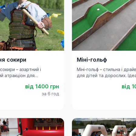
ня сокири
Міні-гольф
сокири – азартний і
Міні-гольф – стильна і драй
й атракціон для
для дітей та дорослих. Іде
ивів, фестивалів та
розвага для свят, корпорати
від
1400
грн
від
1
х свят.
фестивалів
за 6 год