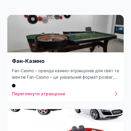
Фан-Казино
Fan-Casino – оренда казино-атракціонів для свят та
івентів Fan-Casino – це унікальний формат розваг,
який дозволяє створити атмосферу справжнього
Лас-Вегаса на будь-якому заході. У нашому
Переглянути атракціони
асортименті – рулетка, покер, блекджек, ігрові
столи та професійні круп’є. Атракціони підходять
для корпоративів, приватних вечірок, презентацій,
весіль та великих івентів. Переваги Fan-Casino від
Rozwag Стильне професійне обладнання та
декорації у форматі казино. Доставка, монтаж і