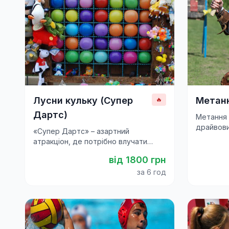
Лусни кульку (Супер
Метан
🔥
Дартс)
Метання 
драйвови
«Супер Дартс» – азартний
корпорат
атракціон, де потрібно влучати
приватни
дротиками в кульки. Весела гра для
від
1800
грн
дітей і дорослих на будь-якому
святі.
за 6 год