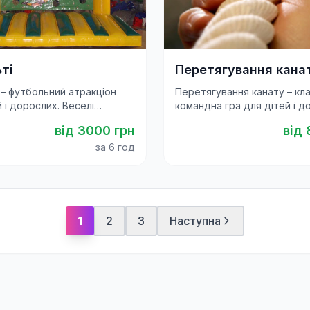
ті
Перетягування кана
 – футбольний атракціон
Перетягування канату – кл
 і дорослих. Веселі
командна гра для дітей і д
 та азартна розвага для
Весела та драйвова розваг
від
3000
грн
від
тивалів і корпоративі
свят, фестивалів і тімбілдинг
за 6 год
1
2
3
Наступна