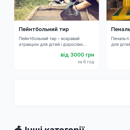
Пейнтбольний тир
Пеналь
Пейнтбольний тир – яскравий
Пенальті
атракціон для дітей і дорослих.
для дітей
Безпечні постріли по мішенях із
змагання
від
3000
грн
пейнтбольних маркерів для свят та
свят, фес
фестивалів.
за 6 год