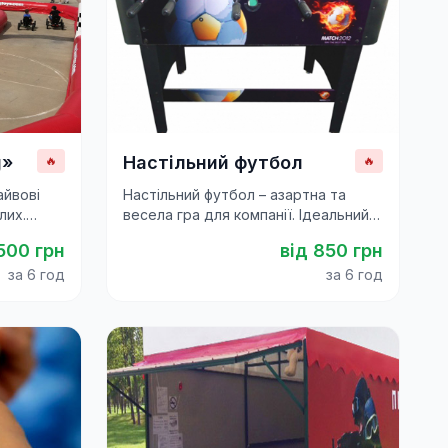
g»
Настільний футбол
🔥
🔥
айвові
Настільний футбол – азартна та
лих.
весела гра для компанії. Ідеальний
т,
вибір для свят, корпоративів та
500
грн
від
850
грн
фестивалів.
за 6 год
за 6 год